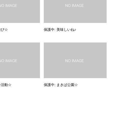
遊び☆
保護中: 美味しいね♪
外活動☆
保護中: まきば公園☆