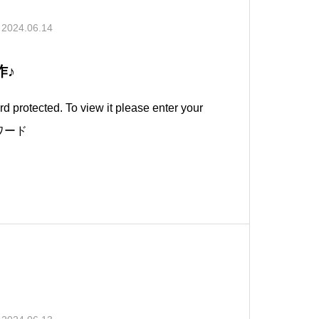
2024.06.14
作♪
d protected. To view it please enter your
スワード