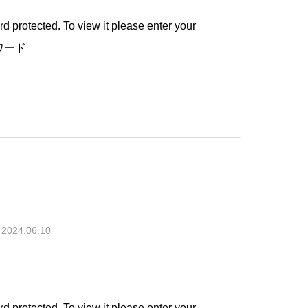
d protected. To view it please enter your
スワード
2024.06.10
d protected. To view it please enter your