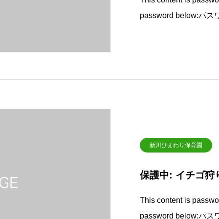
password below:パ
新川ひまわり保育園
保護中: イチゴ狩
This content is passwor
password below:パ