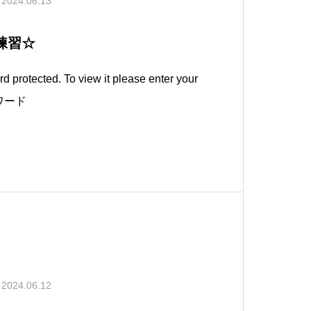
2024.06.13
練習☆
d protected. To view it please enter your
スワード
2024.06.12